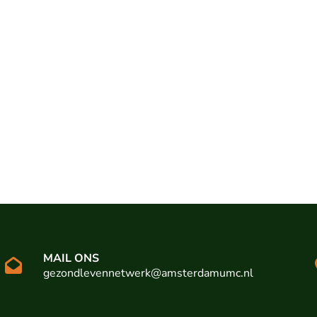
MAIL ONS
gezondlevennetwerk@amsterdamumc.nl