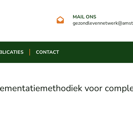
MAIL ONS
gezondlevennetwerk@amst
BLICATIES
CONTACT
mplementatiemethodiek voor compl