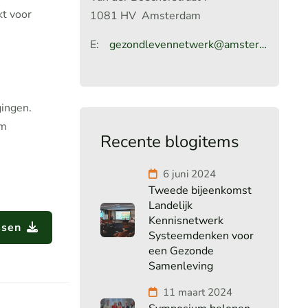
kt voor
1081 HV
Amsterdam
E:
gezondlevennetwerk@amsterdamumc.nl
gingen.
am
Recente blogitems
6 juni 2024
Tweede bijeenkomst
Landelijk
Kennisnetwerk
ssen
Systeemdenken voor
een Gezonde
Samenleving
11 maart 2024